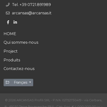
Tel. +39 0721.891989
arcansas@arcansas.it
HOME
Qui sommes-nous
Project
Produits
Contactez-nous
Français
© 2026 ARCANSAS Profili SRL - P.IVA: 02722730419 - via Cerbara,
8 - 61030 Terre Roveresche (PU) - Cap. Soc. € 4.000.000,00 i.v. -