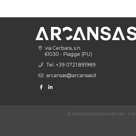
via Cerbara, s.n.
61030 - Piagge (PU)
Tel. +39 0721.891989
arcansas@arcansas.it
© 2026 ARCANSAS Profili SRL - P.IVA