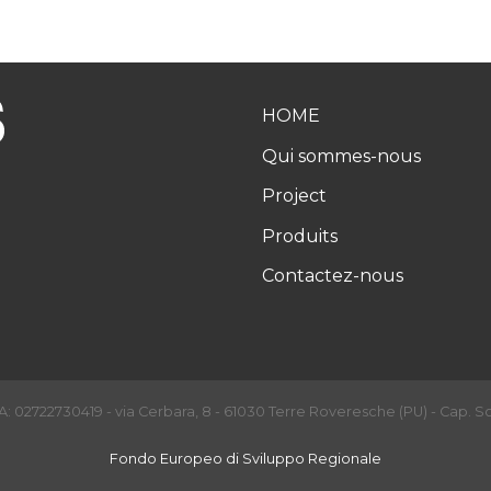
HOME
Qui sommes-nous
Project
Produits
Contactez-nous
: 02722730419 - via Cerbara, 8 - 61030 Terre Roveresche (PU) - Cap. So
Fondo Europeo di Sviluppo Regionale