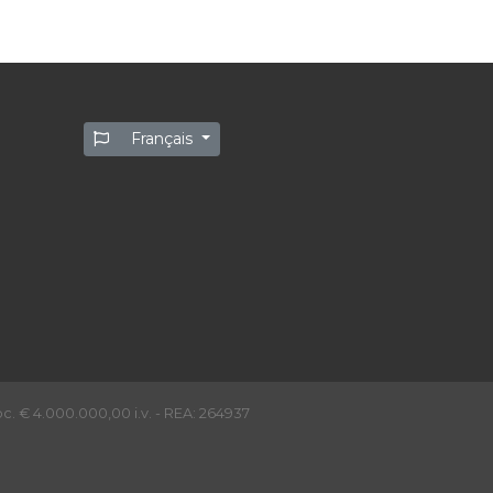
Français
c. € 4.000.000,00 i.v. - REA: 264937